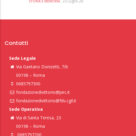
23 Luglio 26
STORIA E MEMORIA
Contatti
Sede Legale
Via Gaetano Donizetti, 7/b
00198 – Roma
0685797300
fondazionedivittorio@pec.it
fondazionedivittorio@fdv.cgil.it
Sede Operativa
Via di Santa Teresa, 23
00198 – Roma
0685797200