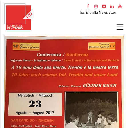
Salta
al
Iscriviti alla Newsletter
contenuto
principale