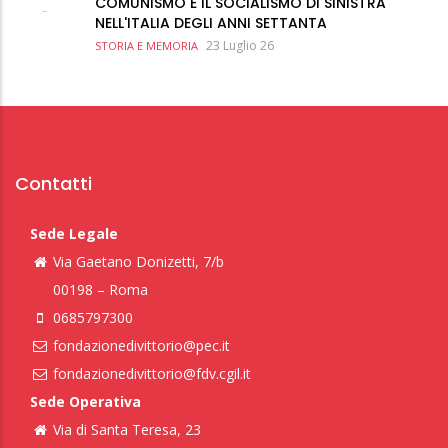
COMUNISMO E IL SOCIALISMO DI SINISTRA
NELL'ITALIA DEGLI ANNI SETTANTA
23 Luglio 26
STORIA E MEMORIA
Contatti
Sede Legale
Via Gaetano Donizetti, 7/b
00198 – Roma
0685797300
fondazionedivittorio@pec.it
fondazionedivittorio@fdv.cgil.it
Sede Operativa
Via di Santa Teresa, 23