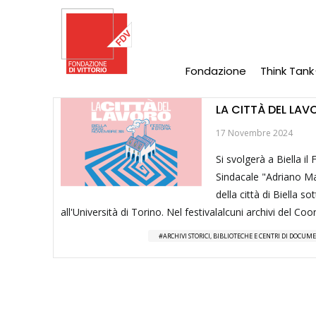
Salta
al
contenuto
principale
Fondazione
Think Tank
Main
Navigation
LA CITTÀ DEL LAVO
17 Novembre 2024
Si svolgerà a Biella il
Sindacale "Adriano Ma
della città di Biella 
all'Università di Torino. Nel festivalalcuni archivi del 
ARCHIVI STORICI, BIBLIOTECHE E CENTRI DI DOCU