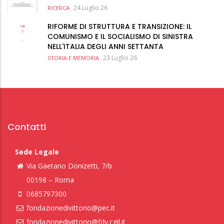
24 Luglio 26
RICERCA
RIFORME DI STRUTTURA E TRANSIZIONE: IL
COMUNISMO E IL SOCIALISMO DI SINISTRA
NELL'ITALIA DEGLI ANNI SETTANTA
23 Luglio 26
STORIA E MEMORIA
Contatti
Sede Legale
Via Gaetano Donizetti, 7/b
00198 – Roma
0685797300
fondazionedivittorio@pec.it
fondazionedivittorio@fdv.cgil.it