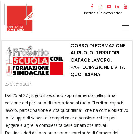
Salta
al
Iscriviti alla Newsletter
contenuto
principale
CORSO DI FORMAZIONE
AL RUOLO: TERRITORI
CAPACI: LAVORO,
PARTECIPAZIONE E VITA
QUOTIDIANA
25 Giugno 2024
Dal 25 al 27 giugno il secondo appuntamento della prima
edizione del percorso di formazione al ruolo “Territori capaci:
lavoro, partecipazione e vita quotidiana”, che ha come obiettivo
lo sviluppo di saperi, di competenze e pensiero critico per
leggere e agire la complessità delle dinamiche attuali.
Destinatarie/i del percorso sono: segretari/e di Camera del