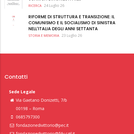
24 Luglio 26
RICERCA
RIFORME DI STRUTTURA E TRANSIZIONE: IL
COMUNISMO E IL SOCIALISMO DI SINISTRA
NELL'ITALIA DEGLI ANNI SETTANTA
23 Luglio 26
STORIA E MEMORIA
Contatti
Sede Legale
Via Gaetano Donizetti, 7/b
00198 – Roma
0685797300
fondazionedivittorio@pec.it
fondazionedivittorio@fdv.cgil.it