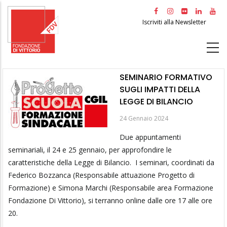
Salta
al
Iscriviti alla Newsletter
contenuto
principale
SEMINARIO FORMATIVO
SUGLI IMPATTI DELLA
LEGGE DI BILANCIO
24 Gennaio 2024
Due appuntamenti
seminariali, il 24 e 25 gennaio, per approfondire le
caratteristiche della Legge di Bilancio. I seminari, coordinati da
Federico Bozzanca (Responsabile attuazione Progetto di
Formazione) e Simona Marchi (Responsabile area Formazione
Fondazione Di Vittorio), si terranno online dalle ore 17 alle ore
20.