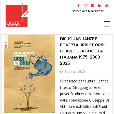
Salta
al
Iscriviti alla Newsletter
contenuto
principale
DISUGUAGLIANZE E
POVERTÀ URBI ET ORBI. I
GIUBILEI E LA SOCIETÀ
ITALIANA 1975-2000-
2025
04 Febbraio 2025
Pubblicato per Futura Editrice,
il testo Disuguaglianze e
povertà urbi et orbi promosso
dalla Fondazione Giuseppe Di
Vittorio e dall’Istituto di Studi
Politici “S. Pio V”, e a cura di