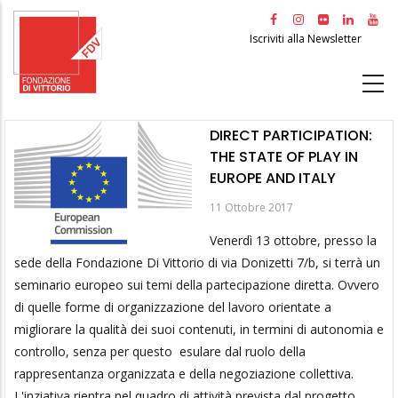
Salta
al
Iscriviti alla Newsletter
contenuto
principale
DIRECT PARTICIPATION:
THE STATE OF PLAY IN
EUROPE AND ITALY
11 Ottobre 2017
Venerdì 13 ottobre, presso la
sede della Fondazione Di Vittorio di via Donizetti 7/b, si terrà un
seminario europeo sui temi della partecipazione diretta. Ovvero
di quelle forme di organizzazione del lavoro orientate a
migliorare la qualità dei suoi contenuti, in termini di autonomia e
controllo, senza per questo esulare dal ruolo della
rappresentanza organizzata e della negoziazione collettiva.
L'inziativa rientra nel quadro di attività prevista dal progetto