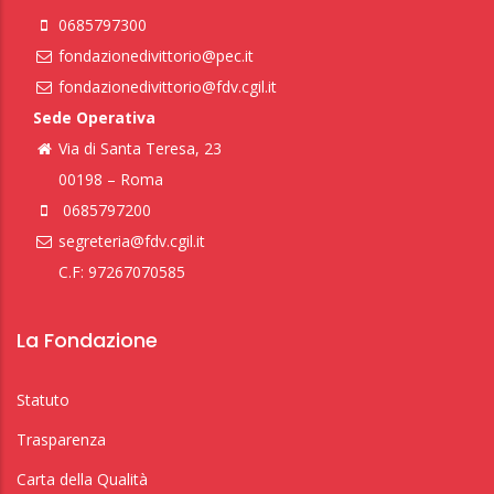
0685797300
fondazionedivittorio@pec.it
fondazionedivittorio@fdv.cgil.it
Sede Operativa
Via di Santa Teresa, 23
00198 – Roma
0685797200
segreteria@fdv.cgil.it
C.F: 97267070585
La Fondazione
Statuto
Trasparenza
Carta della Qualità