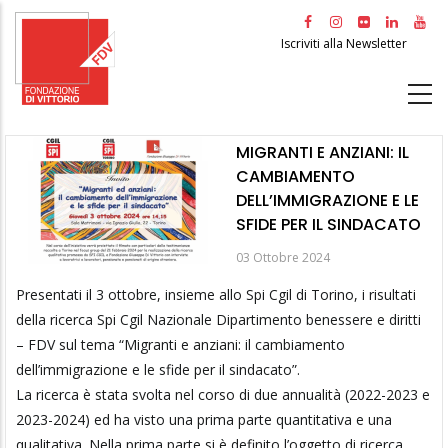
Salta
al
Iscriviti alla Newsletter
contenuto
principale
MIGRANTI E ANZIANI: IL
CAMBIAMENTO
DELL’IMMIGRAZIONE E LE
SFIDE PER IL SINDACATO
03 Ottobre 2024
Presentati il 3 ottobre, insieme allo Spi Cgil di Torino, i risultati
della ricerca Spi Cgil Nazionale Dipartimento benessere e diritti
– FDV sul tema “Migranti e anziani: il cambiamento
dell’immigrazione e le sfide per il sindacato”.
La ricerca è stata svolta nel corso di due annualità (2022-2023 e
2023-2024) ed ha visto una prima parte quantitativa e una
qualitativa. Nella prima parte si è definito l’oggetto di ricerca,