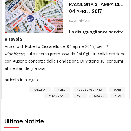
RASSEGNA STAMPA DEL
04 APRILE 2017
04 Aprile 2017
La disuguaglianza servita
a tavola
Articolo di Roberto Ciccarelli, del 04 apriile 2017, per
il
Manifesto,
sulla ricerca promossa da Spi Cgil, in collaborazione
con Auser e condotta dalla Fondazione Di Vittorio sui consumi
alimentari degli anziani.
articolo in allegato
ANZIANI
CIBO
DISUGUAGLIANZA
CRISI
PENSIONATI
SPI
AUSER
FDV
Ultime Notizie