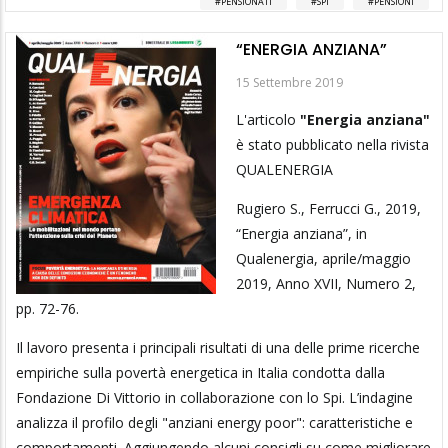
PENSIONATI
SPI
PENSIONI
“ENERGIA ANZIANA”
15 Settembre 2019
L'articolo
"Energia anziana"
è stato pubblicato nella rivista
QUALENERGIA
Rugiero S., Ferrucci G., 2019,
“Energia anziana”, in
Qualenergia, aprile/maggio
2019, Anno XVII, Numero 2,
pp. 72-76.
Il lavoro presenta i principali risultati di una delle prime ricerche
empiriche sulla povertà energetica in Italia condotta dalla
Fondazione Di Vittorio in collaborazione con lo Spi. L’indagine
analizza il profilo degli "anziani energy poor": caratteristiche e
comportamenti. Aggiungendo alcuni consigli su come migliorare