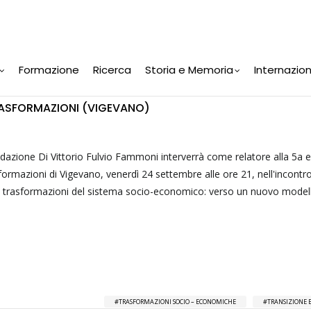
Formazione
Ricerca
Storia e Memoria
Internazio
TRASFORMAZIONI (VIGEVANO)
ndazione Di Vittorio Fulvio Fammoni interverrà come relatore alla 5a 
sformazioni di Vigevano, venerdì 24 settembre alle ore 21, nell'incontro
Le trasformazioni del sistema socio-economico: verso un nuovo modell
TRASFORMAZIONI SOCIO – ECONOMICHE
TRANSIZIONE 