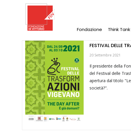
Salta
al
contenuto
principale
Fondazione
Think Tank
Main
Navigation
FESTIVAL DELLE 
20 Settembre 2021
Il presidente della Fo
del Festival delle Tra
apertura dal titolo "
società?".