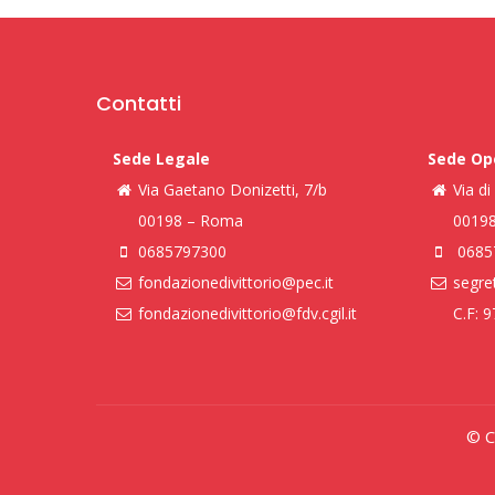
Contatti
Sede Legale
Sede Op
Via Gaetano Donizetti, 7/b
Via d
00198 – Roma
0019
0685797300
0685
fondazionedivittorio@pec.it
segret
fondazionedivittorio@fdv.cgil.it
C.F: 
© Co