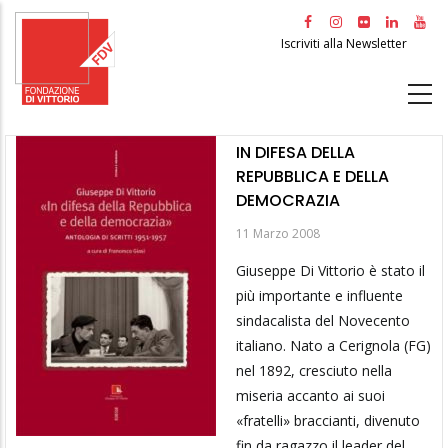
Salta
al
Iscriviti alla Newsletter
contenuto
principale
IN DIFESA DELLA
REPUBBLICA E DELLA
DEMOCRAZIA
11 Marzo 2008
Giuseppe Di Vittorio è stato il
più importante e influente
sindacalista del Novecento
italiano. Nato a Cerignola (FG)
nel 1892, cresciuto nella
miseria accanto ai suoi
«fratelli» braccianti, divenuto
fin da ragazzo il leader del