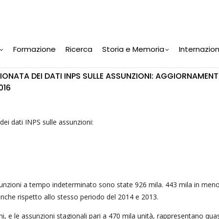
Formazione
Ricerca
Storia e Memoria
Internazio
ONATA DEI DATI INPS SULLE ASSUNZIONI: AGGIORNAMENT
016
dei dati INPS sulle assunzioni:
ssunzioni a tempo indeterminato sono state 926 mila. 443 mila in meno 
 anche rispetto allo stesso periodo del 2014 e 2013.
oni, e le assunzioni stagionali pari a 470 mila unità, rappresentano quas