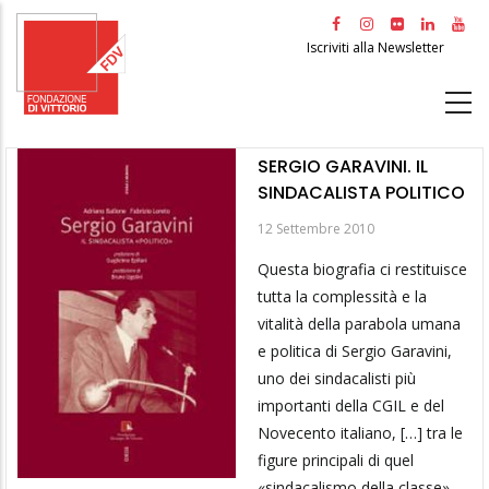
Salta
al
Iscriviti alla Newsletter
contenuto
principale
SERGIO GARAVINI. IL
SINDACALISTA POLITICO
12 Settembre 2010
Questa biografia ci restituisce
tutta la complessità e la
vitalità della parabola umana
e politica di Sergio Garavini,
uno dei sindacalisti più
importanti della CGIL e del
Novecento italiano, […] tra le
figure principali di quel
«sindacalismo della classe»,