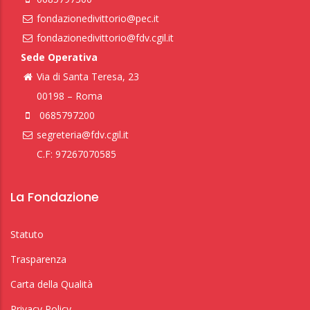
fondazionedivittorio@pec.it
fondazionedivittorio@fdv.cgil.it
Sede Operativa
Via di Santa Teresa, 23
00198 – Roma
0685797200
segreteria@fdv.cgil.it
C.F: 97267070585
La Fondazione
Statuto
Trasparenza
Carta della Qualità
Privacy Policy