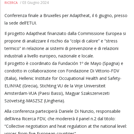
/
03 Giugno 2024
RICERCA
Conferenza finale a Bruxelles per Adaptheat, il 6 giugno, presso
la sede dell’ETUI.
Il progetto Adaptheat finanziato dalla Commissione Europea si
propone di analizzare il rischio da “colpi di calore” e “stress
termico” in relazione ai sistemi di prevenzione e di relazioni
industriali a livello europeo, nazionale e locale.
Il progetto è coordinato da Fundación 1º de Mayo (Spagna) e
condotto in collaborazione con Fondazione Di Vittorio-FDV
(Italia), Hellenic Institute for Occupational Health and Safety-
ELINYAE (Grecia), Stichting VU de la Vrije Universiteit
Amsterdam-VUA (Paesi Bassi), Magyar Szakszervezeti
Szövetség-MASZSZ (Ungheria).
Alla conferenza parteciperà Daniele Di Nunzio, responsabile
dell’Area Ricerca FDV, che modererà il panel n.2 dal titolo:
“Collective negotiation and heat regulation at the national level:
voices from five European countries”.