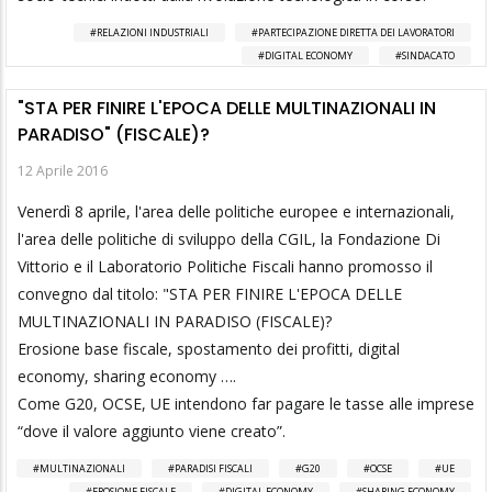
RELAZIONI INDUSTRIALI
PARTECIPAZIONE DIRETTA DEI LAVORATORI
DIGITAL ECONOMY
SINDACATO
"STA PER FINIRE L'EPOCA DELLE MULTINAZIONALI IN
PARADISO" (FISCALE)?
12 Aprile 2016
Venerdì 8 aprile, l'area delle politiche europee e internazionali,
l'area delle politiche di sviluppo della CGIL, la Fondazione Di
Vittorio e il Laboratorio Politiche Fiscali hanno promosso il
convegno dal titolo: "STA PER FINIRE L'EPOCA DELLE
MULTINAZIONALI IN PARADISO (FISCALE)?
Erosione base fiscale, spostamento dei profitti, digital
economy, sharing economy ….
Come G20, OCSE, UE intendono far pagare le tasse alle imprese
“dove il valore aggiunto viene creato”.
MULTINAZIONALI
PARADISI FISCALI
G20
OCSE
UE
EROSIONE FISCALE
DIGITAL ECONOMY
SHARING ECONOMY