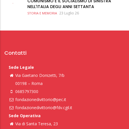
COMUNISMO E IL SOCIALISMO DI SINISTRA
NELL'ITALIA DEGLI ANNI SETTANTA
23 Luglio 26
STORIA E MEMORIA
Contatti
Sede Legale
Via Gaetano Donizetti, 7/b
00198 – Roma
0685797300
fondazionedivittorio@pec.it
fondazionedivittorio@fdv.cgil.it
Sede Operativa
Via di Santa Teresa, 23