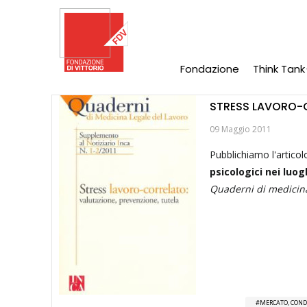
Salta
al
contenuto
principale
Fondazione
Think Tank
Main
Navigation
STRESS LAVORO-CO
09 Maggio 2011
Pubblichiamo l'articol
psicologici nei luog
Quaderni di medicina
MERCATO, CONDI