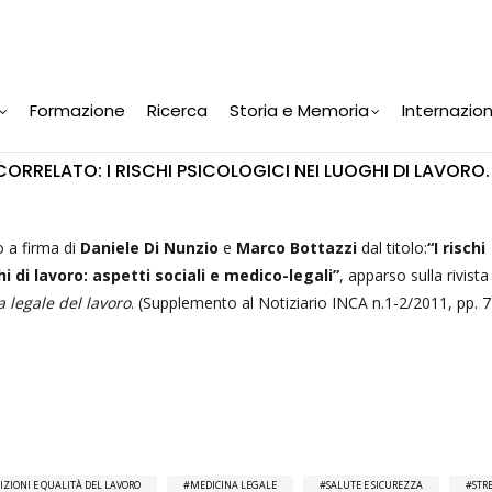
Formazione
Ricerca
Storia e Memoria
Internazio
RRELATO: I RISCHI PSICOLOGICI NEI LUOGHI DI LAVORO.
o a firma di
Daniele Di Nunzio
e
Marco Bottazzi
dal titolo:
“I rischi
hi di lavoro: aspetti sociali e medico-legali”
, apparso sulla rivista
 legale del lavoro
. (Supplemento al Notiziario INCA n.1-2/2011, pp. 7
ZIONI E QUALITÀ DEL LAVORO
MEDICINA LEGALE
SALUTE E SICUREZZA
STR