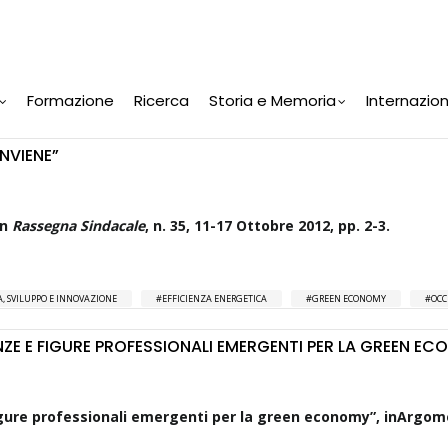
Formazione
Ricerca
Storia e Memoria
Internazio
NVIENE”
in
Rassegna Sindacale
, n. 35, 11-17 Ottobre 2012, pp. 2-3.
, SVILUPPO E INNOVAZIONE
EFFICIENZA ENERGETICA
GREEN ECONOMY
OCC
ENZE E FIGURE PROFESSIONALI EMERGENTI PER LA GREEN E
figure professionali emergenti per la green economy”, inArgom