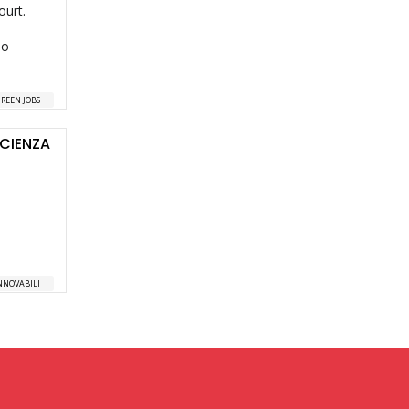
ourt.
no
REEN JOBS
ICIENZA
NNOVABILI