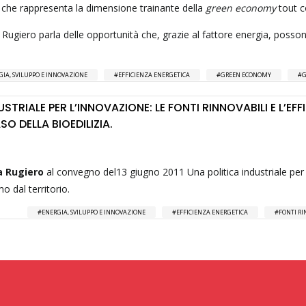
che rappresenta la dimensione trainante della
green economy
tout c
 Rugiero parla delle opportunità che, grazie al fattore energia, posso
GIA, SVILUPPO E INNOVAZIONE
EFFICIENZA ENERGETICA
GREEN ECONOMY
G
STRIALE PER L’INNOVAZIONE: LE FONTI RINNOVABILI E L’EFF
SO DELLA BIOEDILIZIA.
a Rugiero
al convegno del13 giugno 2011 Una politica industriale per
mo dal territorio.
ENERGIA, SVILUPPO E INNOVAZIONE
EFFICIENZA ENERGETICA
FONTI RI