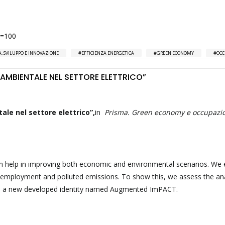
a=100
, SVILUPPO E INNOVAZIONE
EFFICIENZA ENERGETICA
GREEN ECONOMY
OCC
 AMBIENTALE NEL SETTORE ELETTRICO”
ale nel settore elettrico”,
in
Prisma.
Green economy e occupazi
 can help in improving both economic and environmental scenarios. We
 employment and polluted emissions. To show this, we assess the ana
re a new developed identity named Augmented ImPACT.