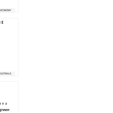
 ECONOMY
 E
NDUSTRIALE
a e a
green