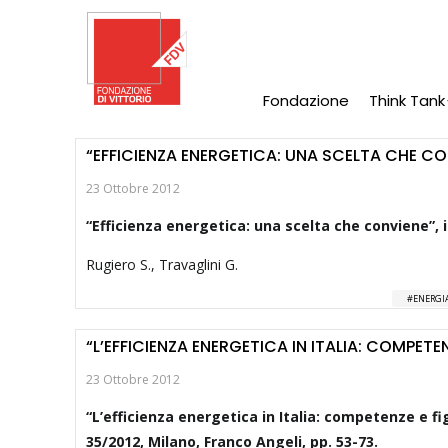
Salta
al
contenuto
principale
Fondazione
Think Tank
Main
Navigation
“EFFICIENZA ENERGETICA: UNA SCELTA CHE CO
23 Ottobre 2012
“Efficienza energetica: una scelta che conviene”, 
Rugiero S., Travaglini G.
ENERGIA
“L’EFFICIENZA ENERGETICA IN ITALIA: COMPET
23 Ottobre 2012
“L’efficienza energetica in Italia: competenze e 
35/2012, Milano, Franco Angeli, pp. 53-73.