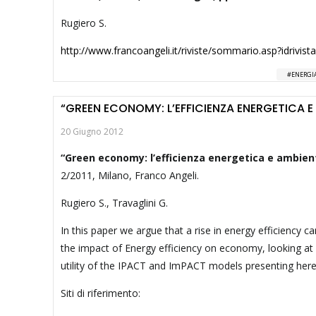
Rugiero S.
http://www.francoangeli.it/riviste/sommario.asp?idrivist
ENERGIA
“GREEN ECONOMY: L’EFFICIENZA ENERGETICA E
20 Giugno 2012
“Green economy: l’efficienza energetica e ambient
2/2011, Milano, Franco Angeli.
Rugiero S., Travaglini G.
In this paper we argue that a rise in energy efficiency
the impact of Energy efficiency on economy, looking at
utility of the IPACT and ImPACT models presenting he
Siti di riferimento: