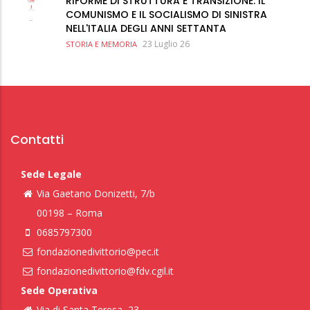
RIFORME DI STRUTTURA E TRANSIZIONE: IL
COMUNISMO E IL SOCIALISMO DI SINISTRA
NELL'ITALIA DEGLI ANNI SETTANTA
23 Luglio 26
STORIA E MEMORIA
Contatti
Sede Legale
Via Gaetano Donizetti, 7/b
00198 – Roma
0685797300
fondazionedivittorio@pec.it
fondazionedivittorio@fdv.cgil.it
Sede Operativa
Via di Santa Teresa, 23