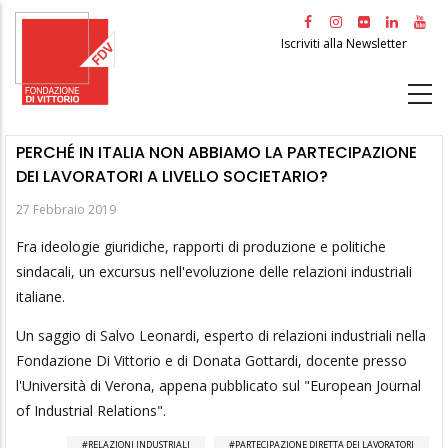
Salta
al
Iscriviti alla Newsletter
contenuto
principale
PERCHÉ IN ITALIA NON ABBIAMO LA PARTECIPAZIONE
DEI LAVORATORI A LIVELLO SOCIETARIO?
27 Febbraio 2019
Fra ideologie giuridiche, rapporti di produzione e politiche
sindacali, un excursus nell'evoluzione delle relazioni industriali
italiane.
Un saggio di Salvo Leonardi, esperto di relazioni industriali nella
Fondazione Di Vittorio e di Donata Gottardi, docente presso
l'Università di Verona, appena pubblicato sul "European Journal
of Industrial Relations".
RELAZIONI INDUSTRIALI
PARTECIPAZIONE DIRETTA DEI LAVORATORI