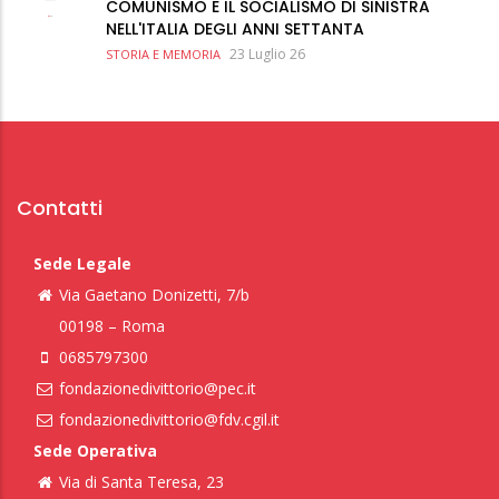
COMUNISMO E IL SOCIALISMO DI SINISTRA
NELL'ITALIA DEGLI ANNI SETTANTA
23 Luglio 26
STORIA E MEMORIA
Contatti
Sede Legale
Via Gaetano Donizetti, 7/b
00198 – Roma
0685797300
fondazionedivittorio@pec.it
fondazionedivittorio@fdv.cgil.it
Sede Operativa
Via di Santa Teresa, 23