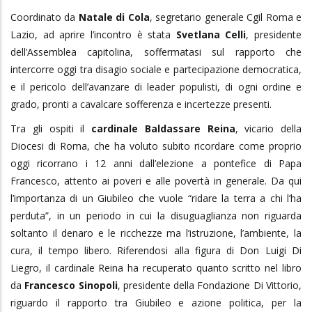
Coordinato da
Natale di Cola
, segretario generale Cgil Roma e
Lazio, ad aprire l’incontro è stata
Svetlana Celli
, presidente
dell’Assemblea capitolina, soffermatasi sul rapporto che
intercorre oggi tra disagio sociale e partecipazione democratica,
e il pericolo dell’avanzare di leader populisti, di ogni ordine e
grado, pronti a cavalcare sofferenza e incertezze presenti.
Tra gli ospiti il
cardinale Baldassare Reina
, vicario della
Diocesi di Roma, che ha voluto subito ricordare come proprio
oggi ricorrano i 12 anni dall’elezione a pontefice di Papa
Francesco, attento ai poveri e alle povertà in generale. Da qui
l’importanza di un Giubileo che vuole “ridare la terra a chi l’ha
perduta”, in un periodo in cui la disuguaglianza non riguarda
soltanto il denaro e le ricchezze ma l’istruzione, l’ambiente, la
cura, il tempo libero. Riferendosi alla figura di Don Luigi Di
Liegro, il cardinale Reina ha recuperato quanto scritto nel libro
da
Francesco Sinopoli
, presidente della Fondazione Di Vittorio,
riguardo il rapporto tra Giubileo e azione politica, per la