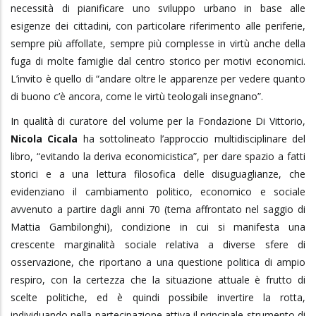
necessità di pianificare uno sviluppo urbano in base alle
esigenze dei cittadini, con particolare riferimento alle periferie,
sempre più affollate, sempre più complesse in virtù anche della
fuga di molte famiglie dal centro storico per motivi economici.
L’invito è quello di “andare oltre le apparenze per vedere quanto
di buono c’è ancora, come le virtù teologali insegnano”.
In qualità di curatore del volume per la Fondazione Di Vittorio,
Nicola Cicala
ha sottolineato l’approccio multidisciplinare del
libro, “evitando la deriva economicistica”, per dare spazio a fatti
storici e a una lettura filosofica delle disuguaglianze, che
evidenziano il cambiamento politico, economico e sociale
avvenuto a partire dagli anni 70 (tema affrontato nel saggio di
Mattia Gambilonghi), condizione in cui si manifesta una
crescente marginalità sociale relativa a diverse sfere di
osservazione, che riportano a una questione politica di ampio
respiro, con la certezza che la situazione attuale è frutto di
scelte politiche, ed è quindi possibile invertire la rotta,
individuando nella partecipazione attiva il principale strumento di