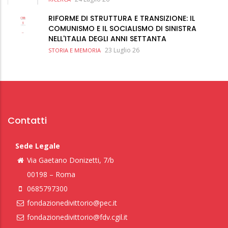
RIFORME DI STRUTTURA E TRANSIZIONE: IL
COMUNISMO E IL SOCIALISMO DI SINISTRA
NELL'ITALIA DEGLI ANNI SETTANTA
23 Luglio 26
STORIA E MEMORIA
Contatti
Sede Legale
Via Gaetano Donizetti, 7/b
00198 – Roma
0685797300
fondazionedivittorio@pec.it
fondazionedivittorio@fdv.cgil.it