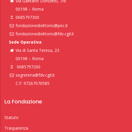
Via Gaetano Donizetti, 7/b
00198 – Roma
0685797300
fondazionedivittorio@pec.it
fondazionedivittorio@fdv.cgil.it
Sede Operativa
Via di Santa Teresa, 23
00198 – Roma
0685797200
segreteria@fdv.cgil.it
C.F: 97267070585
La Fondazione
Statuto
Trasparenza