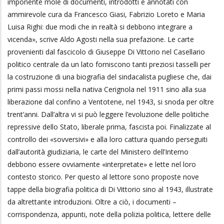
imponente mole di documenti, introdotti e annotati con
ammirevole cura da Francesco Giasi, Fabrizio Loreto e Maria
Luisa Righi: due modi che in realtà si debbono integrare a
vicenda», scrive Aldo Agosti nella sua prefazione. Le carte
provenienti dal fascicolo di Giuseppe Di Vittorio nel Casellario
politico centrale da un lato forniscono tanti preziosi tasselli per
la costruzione di una biografia del sindacalista pugliese che, dai
primi passi mossi nella nativa Cerignola nel 1911 sino alla sua
liberazione dal confino a Ventotene, nel 1943, si snoda per oltre
trent’anni. Dall’altra vi si può leggere l’evoluzione delle politiche
repressive dello Stato, liberale prima, fascista poi. Finalizzate al
controllo dei «sovversivi» e alla loro cattura quando perseguiti
dall’autorità giudiziaria, le carte del Ministero dell’Interno
debbono essere ovviamente «interpretate» e lette nel loro
contesto storico. Per questo al lettore sono proposte nove
tappe della biografia politica di Di Vittorio sino al 1943, illustrate
da altrettante introduzioni. Oltre a ciò, i documenti –
corrispondenza, appunti, note della polizia politica, lettere delle