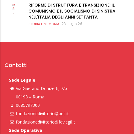
RIFORME DI STRUTTURA E TRANSIZIONE: IL
COMUNISMO E IL SOCIALISMO DI SINISTRA
NELL'ITALIA DEGLI ANNI SETTANTA
23 Luglio 26
STORIA E MEMORIA
Contatti
Sede Legale
Via Gaetano Donizetti, 7/b
00198 – Roma
0685797300
fondazionedivittorio@pec.it
fondazionedivittorio@fdv.cgil.it
Sede Operativa