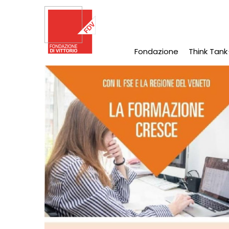
Salta
al
contenuto
principale
Fondazione
Think Tank
Main
Navigation