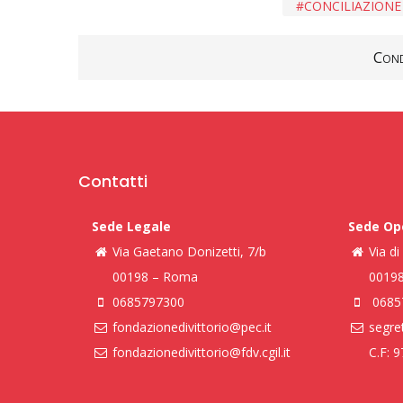
CONCILIAZIONE
Cond
Contatti
Sede Legale
Sede Op
Via Gaetano Donizetti, 7/b
Via d
00198 – Roma
0019
0685797300
0685
fondazionedivittorio@pec.it
segret
fondazionedivittorio@fdv.cgil.it
C.F: 