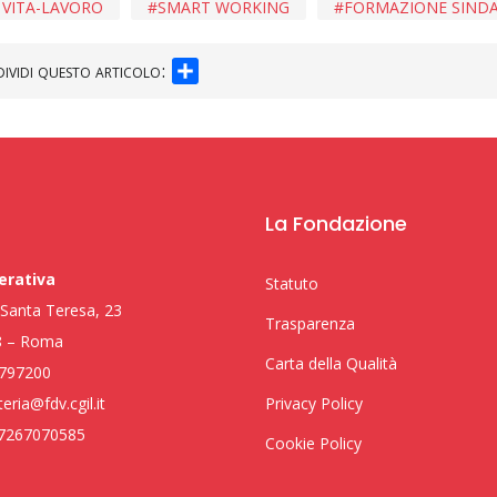
 VITA-LAVORO
SMART WORKING
FORMAZIONE SIND
SHARE
ividi questo articolo:
La Fondazione
erativa
Statuto
i Santa Teresa, 23
Trasparenza
8 – Roma
Carta della Qualità
797200
eria@fdv.cgil.it
Privacy Policy
97267070585
Cookie Policy