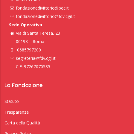
fondazionedivittorio@pec.it
fondazionedivittorio@fdv.cgil.it
Sede Operativa
Via di Santa Teresa, 23
00198 – Roma
0685797200
segreteria@fdv.cgil.it
C.F: 97267070585
La Fondazione
Statuto
Trasparenza
Carta della Qualità
Privacy Policy