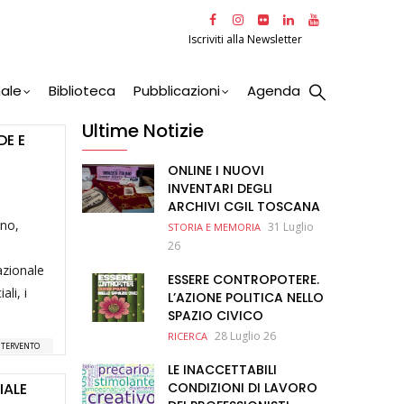
Iscriviti alla Newsletter
nale
Biblioteca
Pubblicazioni
Agenda
Ultime Notizie
DE E
ONLINE I NUOVI
INVENTARI DEGLI
ARCHIVI CGIL TOSCANA
ano,
31 Luglio
STORIA E MEMORIA
26
azionale
ESSERE CONTROPOTERE.
li, i
L’AZIONE POLITICA NELLO
SPAZIO CIVICO
28 Luglio 26
RICERCA
NTERVENTO
LE INACCETTABILI
IALE
CONDIZIONI DI LAVORO