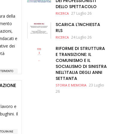
DEI PROFESSIONISTI
DELLO SPETTACOLO
27 Luglio 26
RICERCA
ura della
lemento
SCARICA L'INCHIESTA
RLS
azioni,
24 Luglio 26
RICERCA
indacati e
tive dei
RIFORME DI STRUTTURA
età
E TRANSIZIONE: IL
COMUNISMO E IL
SOCIALISMO DI SINISTRA
NTERVENTO
NELL'ITALIA DEGLI ANNI
SETTANTA
VAZIONE
23 Luglio
STORIA E MEMORIA
26
 lavoro e
ughini. Il
TOURAINE