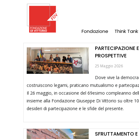
Salta
al
contenuto
principale
Fondazione
Think Tank
Main
Navigation
PARTECIPAZIONE E 
PROSPETTIVE
25 Maggio 2026
Dove vive la democrazi
costruiscono legami, praticano mutualismo e partecipaz
Il 26 maggio, in occasione del 69esimo compleanno dell'A
insieme alla Fondazione Giuseppe Di Vittorio su oltre 1000 
desideri di partecipazione e le sfide del presente.
SFRUTTAMENTO E B