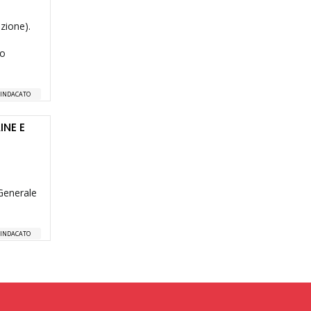
zione).
to
SINDACATO
INE E
 Generale
SINDACATO