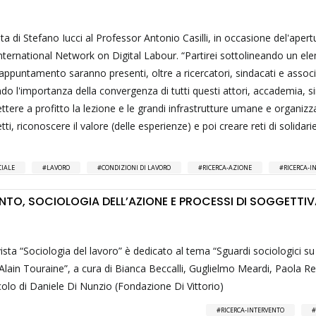
ta di Stefano Iucci al Professor Antonio Casilli, in occasione del'apert
 International Network on Digital Labour. “Partirei sottolineando un e
ppuntamento saranno presenti, oltre a ricercatori, sindacati e associ
ando l'importanza della convergenza di tutti questi attori, accademia, s
ere a profitto la lezione e le grandi infrastrutture umane e organizza
ti, riconoscere il valore (delle esperienze) e poi creare reti di solidari
CIALE
LAVORO
CONDIZIONI DI LAVORO
RICERCA-AZIONE
RICERCA-I
NTO, SOCIOLOGIA DELL’AZIONE E PROCESSI DI SOGGETTI
vista “Sociologia del lavoro” è dedicato al tema “Sguardi sociologici su
a Alain Touraine”, a cura di Bianca Beccalli, Guglielmo Meardi, Paola Reb
colo di Daniele Di Nunzio (Fondazione Di Vittorio)
RICERCA-INTERVENTO