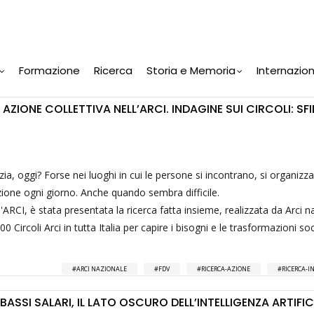
Formazione
Ricerca
Storia e Memoria
Internazio
AZIONE COLLETTIVA NELL’ARCI. INDAGINE SUI CIRCOLI: SFI
a, oggi? Forse nei luoghi in cui le persone si incontrano, si organizz
ione ogni giorno. Anche quando sembra difficile.
RCI, è stata presentata la ricerca fatta insieme, realizzata da Arci n
Circoli Arci in tutta Italia per capire i bisogni e le trasformazioni socia
ARCI NAZIONALE
FDV
RICERCA-AZIONE
RICERCA-I
ASSI SALARI, IL LATO OSCURO DELL’INTELLIGENZA ARTIFIC