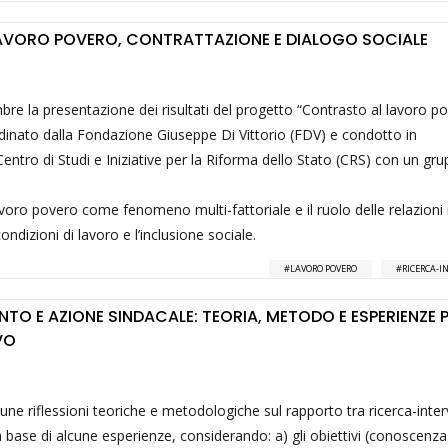
AVORO POVERO, CONTRATTAZIONE E DIALOGO SOCIALE
mbre la presentazione dei risultati del progetto “Contrasto al lavoro p
rdinato dalla Fondazione Giuseppe Di Vittorio (FDV) e condotto in
Centro di Studi e Iniziative per la Riforma dello Stato (CRS) con un gru
lavoro povero come fenomeno multi-fattoriale e il ruolo delle relazioni i
ondizioni di lavoro e l’inclusione sociale.
LAVORO POVERO
RICERCA-I
TO E AZIONE SINDACALE: TEORIA, METODO E ESPERIENZE 
VO
cune riflessioni teoriche e metodologiche sul rapporto tra ricerca-inte
a base di alcune esperienze, considerando: a) gli obiettivi (conoscenza