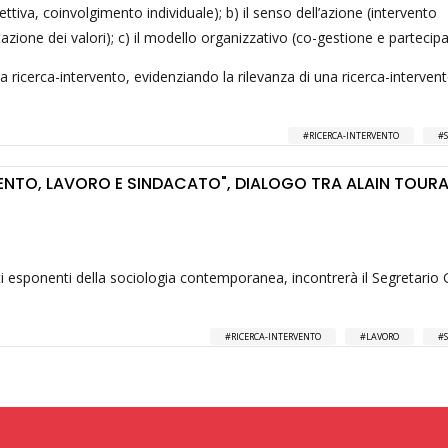
lettiva, coinvolgimento individuale); b) il senso dell’azione (intervento
zione dei valori); c) il modello organizzativo (co-gestione e partecipa
la ricerca-intervento, evidenziando la rilevanza di una ricerca-interven
RICERCA-INTERVENTO
ENTO, LAVORO E SINDACATO", DIALOGO TRA ALAIN TOURA
enti esponenti della sociologia contemporanea, incontrerà il Segretario
RICERCA-INTERVENTO
LAVORO