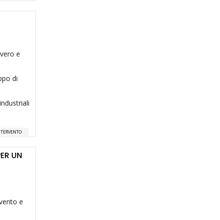
overo e
ppo di
ndustriali
NTERVENTO
PER UN
rvento e