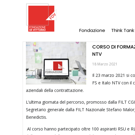
Salta
al
contenuto
principale
Fondazione
Think Tank
Main
Navigation
CORSO DI FORMAZI
NTV
18 Marzo 2021
Il 23 marzo 2021 si co
FS e Italo NTV con il 
aziendali della contrattazione.
L’ultima giornata del percorso, promosso dalla FILT CGI
Segretario generale dalla FILT Nazionale Stefano Malor
Benedictis.
Al corso hanno partecipato oltre 100 aspiranti RSU e RLS 