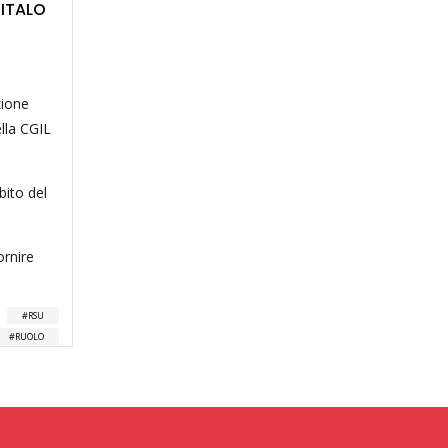
 ITALO
zione
ella CGIL
bito del
ornire
RSU
RUOLO