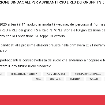
ONE SINDACALE PER ASPIRANTI RSU E RLS DEI GRUPPI FS E
020 si terrà il 1° modulo in modalità webinar, del percorso di Forma
i RSU e RLS dei gruppi FS e Italo NTV: “La Storia e l’Organizzazione d
ito con la Fondazione Giuseppe Di Vittorio.
ia candidati alle prossime elezioni previste nella primavera 2021 nell’am
 NTV.
ai partecipanti la consapevolezza del ruolo che andranno a ricoprire e f
ontare il loro futuro ruolo sindacale.
LI
PROSELITISMO / IDENTITÀ
COMUNICAZIONE
FORMAZIONE SINDACALE
RLS
FILT CGIL
IDENTITÀ
VALORI