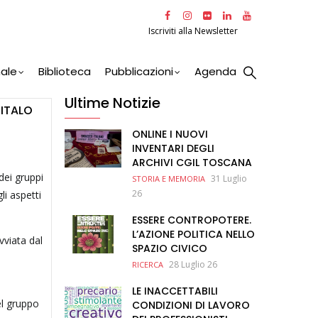
Iscriviti alla Newsletter
nale
Biblioteca
Pubblicazioni
Agenda
Ultime Notizie
 ITALO
ONLINE I NUOVI
INVENTARI DEGLI
ARCHIVI CGIL TOSCANA
dei gruppi
31 Luglio
STORIA E MEMORIA
26
li aspetti
ESSERE CONTROPOTERE.
L’AZIONE POLITICA NELLO
vviata dal
SPAZIO CIVICO
28 Luglio 26
RICERCA
LE INACCETTABILI
el gruppo
CONDIZIONI DI LAVORO