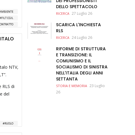
DEI PROFESSIONISTI
DELLO SPETTACOLO
L’AMBIENTE
27 Luglio 26
RICERCA
FILT CGIL
SCARICA L'INCHIESTA
ONTRATTO
RLS
24 Luglio 26
 ITALO
RICERCA
RIFORME DI STRUTTURA
E TRANSIZIONE: IL
COMUNISMO E IL
SOCIALISMO DI SINISTRA
Italo NTV,
NELL'ITALIA DEGLI ANNI
LT”.
SETTANTA
23 Luglio
e RLS di
STORIA E MEMORIA
26
 e del
RUOLO