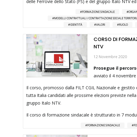
delle Ferrovie dello Stato (FS) e del gruppo Italo NTV ed
FORMAZIONE SINDACALE
ORGAN
MODELLI CONTRATTUALI / CONTRATTAZIONE SOCIALE TERRITOR
IDENTITÀ
VALORI
RUOLO
CORSO DI FORMAZI
NTV
12 Novembre 2020
Prosegue il percors
avviato il 4 novembre 
Il corso, promosso dalla FILT CGIL Nazionale e gestito c
tutta Italia candidati alle prossime elezioni previste nel
gruppo Italo NTV.
Il corso di formazione sindacale è strutturato in 7 moduli
FORMAZIONE SINDACALE
FO