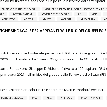
 ha avuto un’ottima adesione e un positivo riscontro dai partecipanti.
IZZAZIONE E POLITICHE SINDACALI
SALUTE, SICUREZZA NEI LUOGHI DI LAVORO E TUTELA DEL
IALE
COMUNICAZIONE
FORMAZIONE SINDACALE
RSU
RLS
TRASPORTO
TUTELA
DIRITTI
WELFARE
PREVIDENZA
C
ONE SINDACALE PER ASPIRANTI RSU E RLS DEI GRUPPI FS E
o di Formazione Sindacale
per aspiranti RSU e RLS dei gruppi FS e 
2020 con il modulo “La Storia e l’Organizzazione della CGIL e della FI
on la Fondazione Giuseppe Di Vittorio, è rivolto a 125 aspiranti RSU 
la primavera 2021 nell’ambito del gruppo delle Ferrovie dello Stato (FS)
 che verranno articolati in 12 incontri realizzati in modalità webinar.
RMAZIONE SINDACALE
RSU
RLS
FILT CGIL
IDENTITÀ VALORI