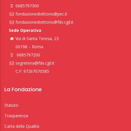
0685797300
fondazionedivittorio@pec.it
fondazionedivittorio@fdv.cgil.it
Sede Operativa
Via di Santa Teresa, 23
00198 – Roma
0685797200
segreteria@fdv.cgil.it
C.F: 97267070585
La Fondazione
Statuto
Trasparenza
Carta della Qualità