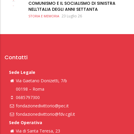
COMUNISMO E IL SOCIALISMO DI SINISTRA
NELL'ITALIA DEGLI ANNI SETTANTA
23 Luglio 26
STORIA E MEMORIA
Contatti
Sede Legale
Via Gaetano Donizetti, 7/b
00198 – Roma
0685797300
fondazionedivittorio@pec.it
fondazionedivittorio@fdv.cgil.it
Sede Operativa
Via di Santa Teresa, 23