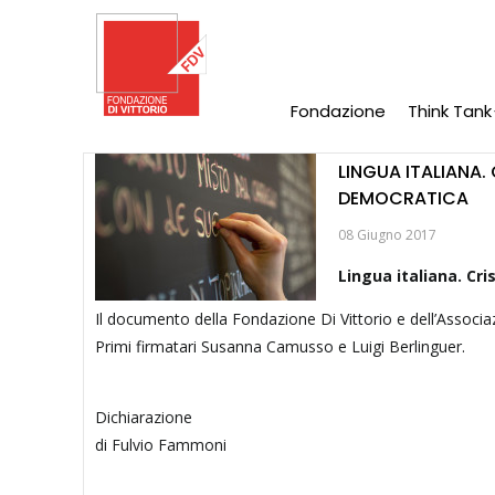
Salta
al
contenuto
principale
Fondazione
Think Tank
Main
Navigation
LINGUA ITALIANA.
DEMOCRATICA
08 Giugno 2017
Lingua italiana. Cr
Il documento della Fondazione Di Vittorio e dell’Associ
Primi firmatari Susanna Camusso e Luigi Berlinguer.
Dichiarazione
di Fulvio Fammoni