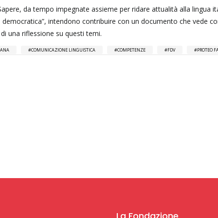
apere, da tempo impegnate assieme per ridare attualità alla lingua ita
tica democratica”, intendono contribuire con un documento che vede c
di una riflessione su questi temi.
IANA
COMUNICAZIONE LINGUISTICA
COMPETENZE
FDV
PROTEO F
La Fondazione