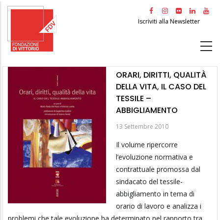
Salta
al
Iscriviti alla Newsletter
contenuto
principale
ORARI, DIRITTI, QUALITÀ
DELLA VITA, IL CASO DEL
TESSILE –
ABBIGLIAMENTO
13 Settembre 2010
Il volume ripercorre
l’evoluzione normativa e
contrattuale promossa dal
sindacato del tessile-
abbigliamento in tema di
orario di lavoro e analizza i
problemi che tale evoluzione ha determinato nel rapporto tra