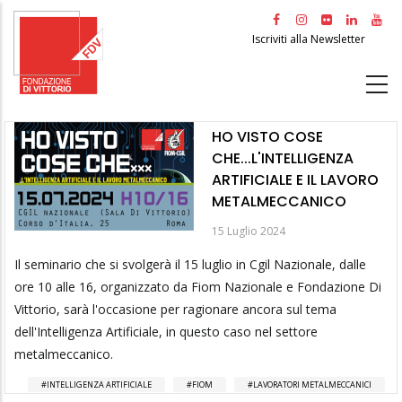
Salta
al
Iscriviti alla Newsletter
contenuto
principale
HO VISTO COSE
CHE...L'INTELLIGENZA
ARTIFICIALE E IL LAVORO
METALMECCANICO
15 Luglio 2024
Il seminario che si svolgerà il 15 luglio in Cgil Nazionale, dalle
ore 10 alle 16, organizzato da Fiom Nazionale e Fondazione Di
Vittorio, sarà l'occasione per ragionare ancora sul tema
dell'Intelligenza Artificiale, in questo caso nel settore
metalmeccanico.
INTELLIGENZA ARTIFICIALE
FIOM
LAVORATORI METALMECCANICI