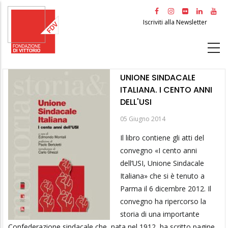
Salta
al
Iscriviti alla Newsletter
contenuto
principale
UNIONE SINDACALE
ITALIANA. I CENTO ANNI
DELL'USI
05 Giugno 2014
Il libro contiene gli atti del
convegno «I cento anni
dell’USI, Unione Sindacale
Italiana» che si è tenuto a
Parma il 6 dicembre 2012. Il
convegno ha ripercorso la
storia di una importante
Confederazione sindacale che, nata nel 1912, ha scritto pagine