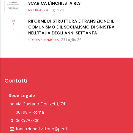
SCARICA L'INCHIESTA RLS
24 Luglio 26
RICERCA
RIFORME DI STRUTTURA E TRANSIZIONE: IL
COMUNISMO E IL SOCIALISMO DI SINISTRA
NELL'ITALIA DEGLI ANNI SETTANTA
23 Luglio 26
STORIA E MEMORIA
Contatti
Sede Legale
Via Gaetano Donizetti, 7/b
00198 – Roma
0685797300
fondazionedivittorio@pec.it