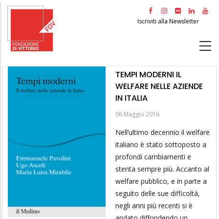
Salta
al
Iscriviti alla Newsletter
contenuto
principale
TEMPI MODERNI IL
WELFARE NELLE AZIENDE
IN ITALIA
06 Maggio 2016
Nell’ultimo decennio il welfare
italiano è stato sottoposto a
profondi cambiamenti e
stenta sempre più. Accanto al
welfare pubblico, e in parte a
seguito delle sue difficoltà,
negli anni più recenti si è
andato diffondendo un