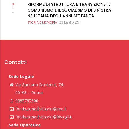
RIFORME DI STRUTTURA E TRANSIZIONE: IL
COMUNISMO E IL SOCIALISMO DI SINISTRA
NELL'ITALIA DEGLI ANNI SETTANTA
23 Luglio 26
STORIA E MEMORIA
Contatti
Sede Legale
Via Gaetano Donizetti, 7/b
00198 – Roma
0685797300
fondazionedivittorio@pec.it
fondazionedivittorio@fdv.cgil.it
Sede Operativa