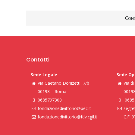
Cond
Contatti
Sede Legale
Sede Op
Via Gaetano Donizetti, 7/b
Via d
00198 – Roma
0019
0685797300
0685
fondazionedivittorio@pec.it
segret
fondazionedivittorio@fdv.cgil.it
C.F: 