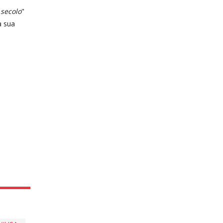
I secolo
"
a sua