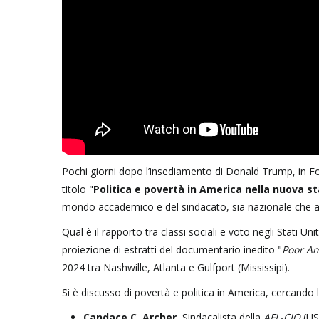
Pochi giorni dopo l’insediamento di Donald Trump, in Fond
titolo "
Politica e povertà in America nella nuova 
mondo accademico e del sindacato, sia nazionale che 
Qual è il rapporto tra classi sociali e voto negli Stati Un
proiezione di estratti del documentario inedito "
Poor Am
2024 tra Nashwille, Atlanta e Gulfport (Mississipi).
Si è discusso di povertà e politica in America, cercando 
Candace C. Archer
, Sindacalista della
AFL-CIO
(US