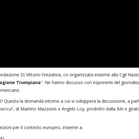
azione Di Vittorio l'iniziativa, co-organizzata insieme alla Cgil Nazio
stagione Trumpiana
". Ne hanno discusso con esponenti del giornalis
americano.
iti? Questa la domanda intorno a cui si svilupperà la discussione, a part
erica
", di Martino Mazzonis e Angelo Loy, prodotto dalla RAI e girat
lezioni per il contesto europeo, insieme a:
A)