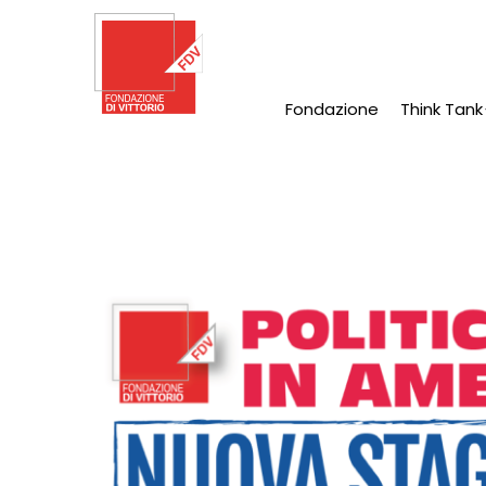
Salta
al
contenuto
principale
Fondazione
Think Tank
Main
Navigation