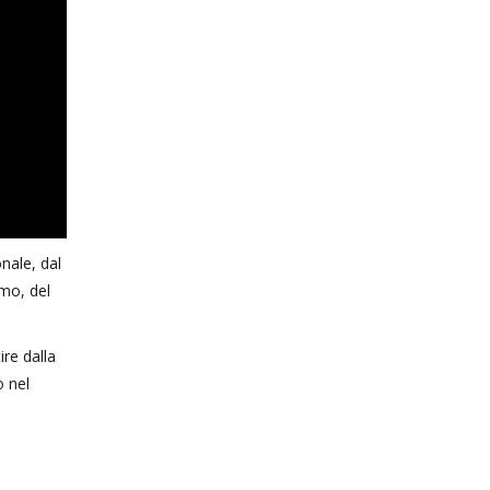
nale, dal
mo, del
ire dalla
o nel