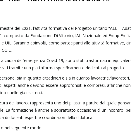
estre del 2021, l’attività formativa del Progetto unitario “ALL - Adatt
l’RTI composto da Fondazione Di Vittorio, IAL Nazionale ed Enfap Emili
 UIL. Saranno coinvolti, come partecipanti alle attività formative, ci
0 CGIL.
o a causa dell’emergenza Covid-19, sono stati trasformati in equivalent
lizzati tramite una piattaforma specificamente dedicata al progetto.
ersone, sia in quanto cittadine/i e sia in quanto lavoratrici/lavoratori,
 di aspetti anche devono essere approfonditi e compresi, affinché non
no quelle già esistenti.
 cura del lavoro, rappresenta uno dei pilastri a partire dal quale pensa
bile. La formazione è anche e soprattutto occasione di un incontro, pe
a di docenti esperti e coordinatori della didattica.
ato nel seguente modo: