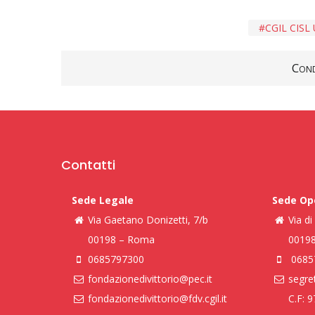
CGIL CISL 
Cond
Contatti
Sede Legale
Sede Op
Via Gaetano Donizetti, 7/b
Via d
00198 – Roma
0019
0685797300
0685
fondazionedivittorio@pec.it
segret
fondazionedivittorio@fdv.cgil.it
C.F: 