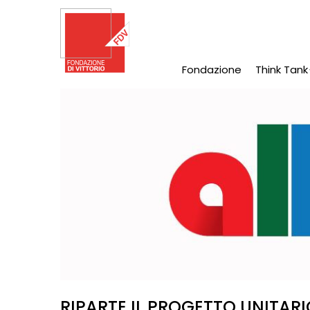
Salta
al
contenuto
principale
Fondazione
Think Tank
Main
Navigation
RIPARTE IL PROGETTO UNITARI