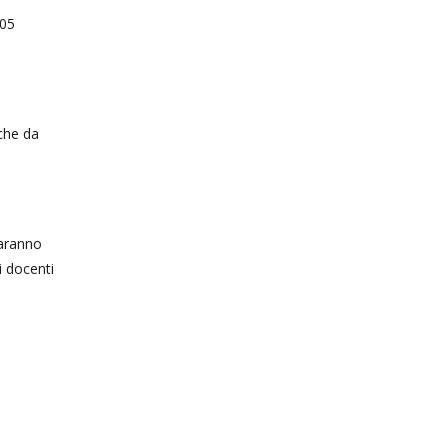
105
nche da
i
saranno
i docenti