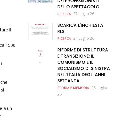
DEI PROFESSIONISTI
DELLO SPETTACOLO
27 Luglio 26
RICERCA
SCARICA L'INCHIESTA
are il
RLS
a
24 Luglio 26
RICERCA
rca 1500
RIFORME DI STRUTTURA
E TRANSIZIONE: IL
COMUNISMO E IL
i
SOCIALISMO DI SINISTRA
NELL'ITALIA DEGLI ANNI
SETTANTA
 che
23 Luglio
STORIA E MEMORIA
 si
26
re a un
r