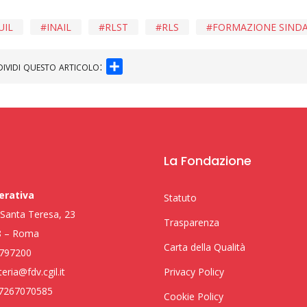
UIL
INAIL
RLST
RLS
FORMAZIONE SIND
SHARE
ividi questo articolo:
La Fondazione
erativa
Statuto
i Santa Teresa, 23
Trasparenza
8 – Roma
Carta della Qualità
797200
eria@fdv.cgil.it
Privacy Policy
97267070585
Cookie Policy