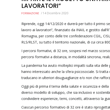
LAVORATORI”
/
14 Dicembre 2020
FORMAZIONE
Riprende, oggi 14/12/2020 e durerà per tutto il primo sem
lavoro ai lavoratori”, finanziato da INAIL e gestito dal
Romagna, per conto delle tre confederazioni CGIL, CISL e
RLS/RLST, su tutto il territorio nazionale, di cui circa 80
I percorsi formativi, di 32 ore, sospesi nel marzo scors
percorsi formativi a distanza, in modalità sincrona, rea
La pandemia ha avuto molteplici impatti sulla vita delle p
hanno interessato anche la sfera psicosociale. Si tratta
traducano in ulteriori disuguaglianze e/o non che rafforzi
Oggi più di prima il tema della salute e sicurezza e della
diverso modello di sviluppo, che sia inclusivo e sosteni
condividere esperienze, temi, concetti, attraverso la guid
Ciascun percorso formativo di 32 ore è stato riprogett