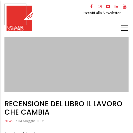
Salta
al
Iscriviti alla Newsletter
contenuto
principale
RECENSIONE DEL LIBRO IL LAVORO
CHE CAMBIA
/
04 Maggio 2005
NEWS