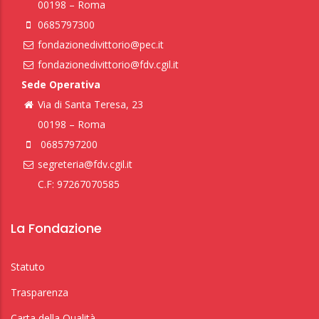
00198 – Roma
0685797300
fondazionedivittorio@pec.it
fondazionedivittorio@fdv.cgil.it
Sede Operativa
Via di Santa Teresa, 23
00198 – Roma
0685797200
segreteria@fdv.cgil.it
C.F: 97267070585
La Fondazione
Statuto
Trasparenza
Carta della Qualità