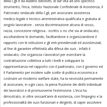
della Cgil e da Aladino Bibolotti, di dar vita ad uno specifico
strumento, l’Inca, Istituto Nazionale Confederale di Assistenza, il
Patronato sindacale della Cgil, per assicurare assistenza
medico-legale e tecnico-amministrativa qualificata e gratuita al
singolo lavoratore - senza discriminazione alcuna di sesso,
razza, concezione religiosa - iscritto o no che sia al sindacato,
ascoltandone le domande, facilitandone e organizzandone il
rapporto con le istituzioni e gli enti previdenziali ed assistenziali,
al fine di garantire effettività alla difesa dei suoi . Infatti il
sindacato, che organizza i lavoratori per esercitare la
contrattazione collettiva a tutti i livelli e sviluppare la
rappresentanza nel rapporto con il padronato, con il governo ed
il Parlamento per incidere sulle scelte di politica economica e
costruire un moderno welfare state, ha la necessità permanente
di assicurare, in ogni caso, la piena fruizione dei diritti individuali
dei lavoratori e di promuoverne l’estensione. L’Inca ha
dimostrato, in oltre sessant’anni di esistenza, con l’impegno e la
professionalità dei suoi funzionari e dirigenti, di saper assolvere