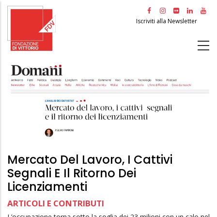
Salta
al
Iscriviti alla Newsletter
contenuto
principale
Mercato Del Lavoro, I Cattivi
Segnali E Il Ritorno Dei
Licenziamenti
ARTICOLI E CONTRIBUTI
L’occupazione torna sotto la soglia dei 23 milioni con un calo nel