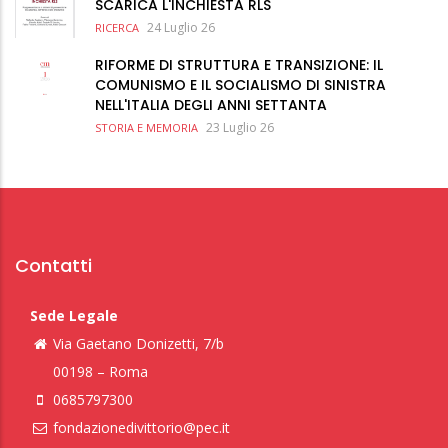
SCARICA L'INCHIESTA RLS
24 Luglio 26
RICERCA
RIFORME DI STRUTTURA E TRANSIZIONE: IL
COMUNISMO E IL SOCIALISMO DI SINISTRA
NELL'ITALIA DEGLI ANNI SETTANTA
23 Luglio 26
STORIA E MEMORIA
Contatti
Sede Legale
Via Gaetano Donizetti, 7/b
00198 – Roma
0685797300
fondazionedivittorio@pec.it