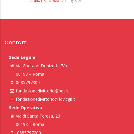
23 Luglio 26
STORIA E MEMORIA
Contatti
Sede Legale
Via Gaetano Donizetti, 7/b
00198 – Roma
0685797300
fondazionedivittorio@pec.it
fondazionedivittorio@fdv.cgil.it
Sede Operativa
Via di Santa Teresa, 23
00198 – Roma
0685797200