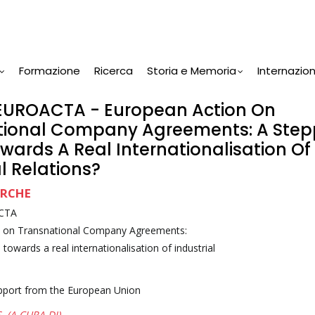
Formazione
Ricerca
Storia e Memoria
Internazio
 EUROACTA - European Action On
tional Company Agreements: A Step
wards A Real Internationalisation Of
al Relations?
ERCHE
CTA
n on Transnational Company Agreements:
towards a real internationalisation of industrial
upport from the European Union
 (A CURA DI)