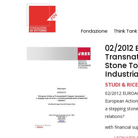
Salta
al
contenuto
principale
Fondazione
Think Tank
Main
Navigation
02/2012
Transna
Stone To
Industri
STUDI & RIC
02/2012 EUROA
European Actio
a stepping stone 
relations?
with financial s
LEONARDI S.