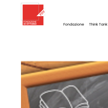
Salta
al
contenuto
principale
Fondazione
Think Tank
Main
Navigation