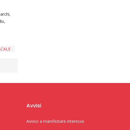
archi,
lo,
ACALE
Avvisi
Avviso a manifestare interesse