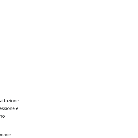
rattazione
lessione e
nno
onarie