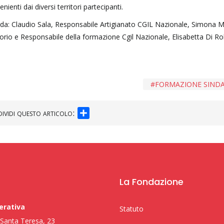
ienti dai diversi territori partecipanti.
 da: Claudio Sala, Responsabile Artigianato CGIL Nazionale, Simona M
rio e Responsabile della formazione Cgil Nazionale, Elisabetta Di Rol
FORMAZIONE SIND
SHARE
ividi questo articolo:
La Fondazione
erativa
Statuto
i Santa Teresa, 23