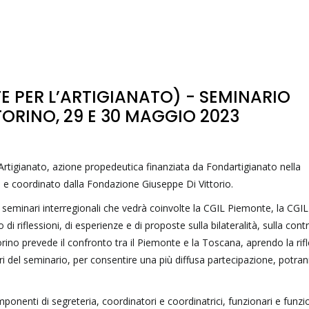
 PER L’ARTIGIANATO) - SEMINARIO
ORINO, 29 E 30 MAGGIO 2023
’Artigianato, azione propedeutica finanziata da Fondartigianato nella
 coordinato dalla Fondazione Giuseppe Di Vittorio.
ue seminari interregionali che vedrà coinvolte la CGIL Piemonte, la CGIL
 riflessioni, di esperienze e di proposte sulla bilateralità, sulla cont
Torino prevede il confronto tra il Piemonte e la Toscana, aprendo la rif
avori del seminario, per consentire una più diffusa partecipazione, potra
mponenti di segreteria, coordinatori e coordinatrici, funzionari e funzi