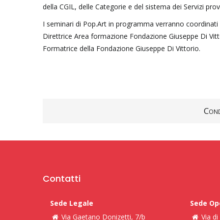
della CGIL, delle Categorie e del sistema dei Servizi proven
I seminari di Pop.Art in programma verranno coordinati
Direttrice Area formazione Fondazione Giuseppe Di Vitto
Formatrice della Fondazione Giuseppe Di Vittorio.
Cond
Contatti
Sede Legale
Sede Op
Via Gaetano Donizetti, 7/b
Via d