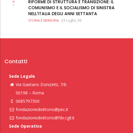
RIFORME DI STRUTTURA E TRANSIZIONE: IL
COMUNISMO E IL SOCIALISMO DI SINISTRA
NELL'ITALIA DEGLI ANNI SETTANTA
23 Luglio 26
STORIA E MEMORIA
Contatti
Sede Legale
Via Gaetano Donizetti, 7/b
00198 – Roma
0685797300
fondazionedivittorio@pec.it
fondazionedivittorio@fdv.cgil.it
Sede Operativa