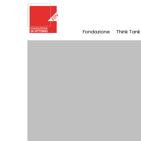
Salta
al
contenuto
principale
Fondazione
Think Tank
Main
Navigation