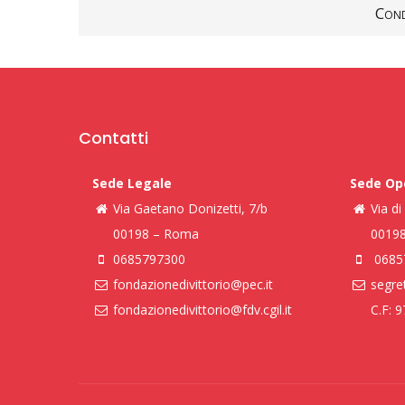
Cond
Contatti
Sede Legale
Sede Op
Via Gaetano Donizetti, 7/b
Via d
00198 – Roma
0019
0685797300
0685
fondazionedivittorio@pec.it
segret
fondazionedivittorio@fdv.cgil.it
C.F: 