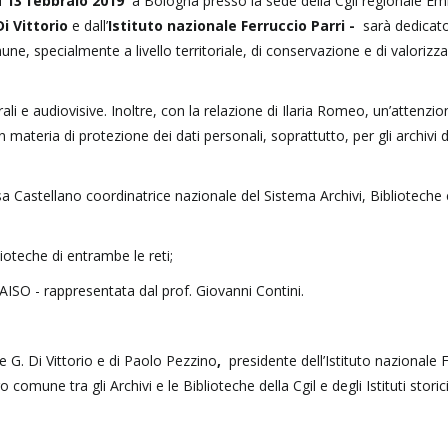
l
13 febbraio 2019
a Bologna presso la sede della Cgil regionale Emi
i Vittorio
e dall’
Istituto nazionale Ferruccio Parri -
sarà dedicato
, specialmente a livello territoriale, di conservazione e di valorizz
rali e audiovisive. Inoltre, con la relazione di Ilaria Romeo, un’attenzio
 materia di protezione dei dati personali, soprattutto, per gli archivi d
isa Castellano coordinatrice nazionale del Sistema Archivi, Biblioteche 
lioteche di entrambe le reti;
– AISO - rappresentata dal prof. Giovanni Contini.
 G. Di Vittorio e di Paolo Pezzino
,
presidente dell’Istituto nazionale 
comune tra gli Archivi e le Biblioteche della Cgil e degli Istituti storici