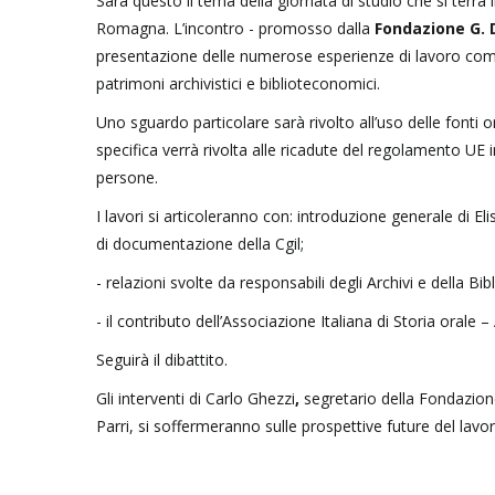
Sarà questo il tema della giornata di studio che si terrà i
Romagna. L’incontro - promosso dalla
Fondazione G. D
presentazione delle numerose esperienze di lavoro comune
patrimoni archivistici e biblioteconomici.
Uno sguardo particolare sarà rivolto all’uso delle fonti o
specifica verrà rivolta alle ricadute del regolamento UE in
persone.
I lavori si articoleranno con: introduzione generale di El
di documentazione della Cgil;
- relazioni svolte da responsabili degli Archivi e della Bib
- il contributo dell’Associazione Italiana di Storia orale 
Seguirà il dibattito.
Gli interventi di Carlo Ghezzi
,
segretario della Fondazione
Parri, si soffermeranno sulle prospettive future del lavoro 