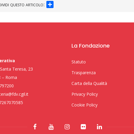
SHARE
ividi questo articolo:
La Fondazione
erativa
Statuto
i Santa Teresa, 23
Trasparenza
8 – Roma
Carta della Qualità
797200
eria@fdv.cgil.it
Privacy Policy
97267070585
Cookie Policy