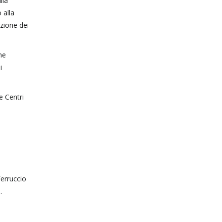
lia
 alla
azione dei
ne
i
e Centri
Ferruccio
.