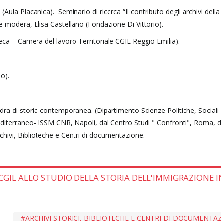
 (Aula Placanica). Seminario di ricerca “Il contributo degli archivi della
e e modera, Elisa Castellano (Fondazione Di Vittorio).
teca – Camera del lavoro Territoriale CGIL Reggio Emilia).
o).
edra di storia contemporanea. (Dipartimento Scienze Politiche, Sociali 
editerraneo- ISSM CNR, Napoli, dal Centro Studi " Confronti", Roma, da
rchivi, Biblioteche e Centri di documentazione.
CGIL ALLO STUDIO DELLA STORIA DELL'IMMIGRAZIONE I
ARCHIVI STORICI, BIBLIOTECHE E CENTRI DI DOCUMENTA