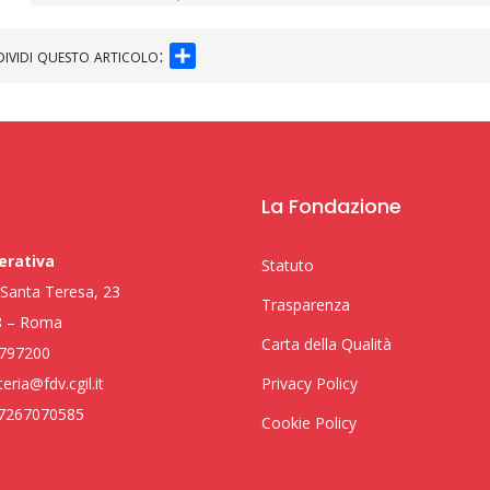
SHARE
ividi questo articolo:
La Fondazione
erativa
Statuto
i Santa Teresa, 23
Trasparenza
8 – Roma
Carta della Qualità
797200
eria@fdv.cgil.it
Privacy Policy
97267070585
Cookie Policy