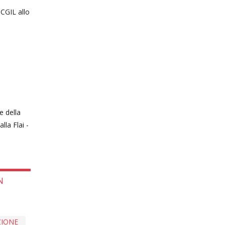
 CGIL allo
e della
lla Flai -
N
ZIONE