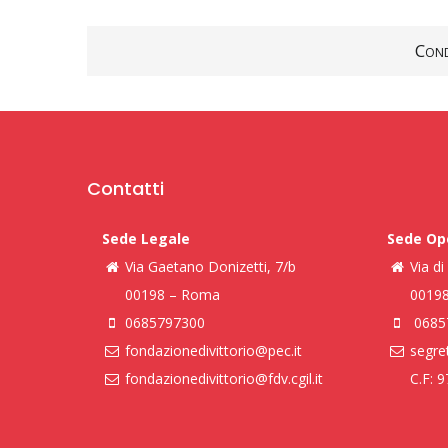
Cond
Contatti
Sede Legale
Sede Op
Via Gaetano Donizetti, 7/b
Via d
00198 – Roma
0019
0685797300
0685
fondazionedivittorio@pec.it
segret
fondazionedivittorio@fdv.cgil.it
C.F: 