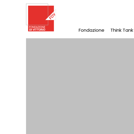
Salta
al
contenuto
principale
Fondazione
Think Tank
Main
Navigation