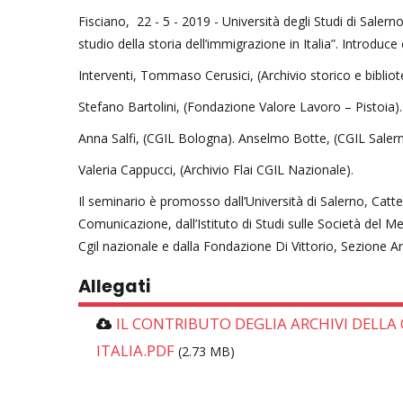
Fisciano, 22 - 5 - 2019 - Università degli Studi di Salerno
studio della storia dell’immigrazione in Italia”. Introduc
Interventi, Tommaso Cerusici, (Archivio storico e biblio
Stefano Bartolini, (Fondazione Valore Lavoro – Pistoia).
Anna Salfi, (CGIL Bologna). Anselmo Botte, (CGIL Salern
Valeria Cappucci, (Archivio Flai CGIL Nazionale).
Il seminario è promosso dall’Università di Salerno, Catt
Comunicazione, dall’Istituto di Studi sulle Società del M
Cgil nazionale e dalla Fondazione Di Vittorio, Sezione A
Allegati
IL CONTRIBUTO DEGLIA ARCHIVI DELLA 
ITALIA.PDF
(2.73 MB)