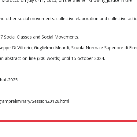
, Morocco on July 6-11, 2025, on the theme “Knowing Justice in the
and other social movements: collective elaboration and collective actio
 Social Classes and Social Movements.
eppe Di Vittorio; Guglielmo Meardi, Scuola Normale Superiore di Fire
n abstract on-line (300 words) until 15 october 2024.
abat-2025
grampreliminary/Session20126.html