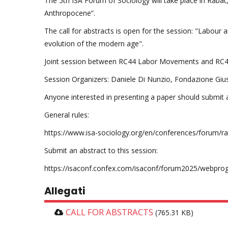
The 5th ISA Forum of Sociology will take place in Rabat
Anthropocene”.
The call for abstracts is open for the session: "Labour 
evolution of the modern age".
Joint session between RC44 Labor Movements and RC47
Session Organizers: Daniele Di Nunzio, Fondazione Gius
Anyone interested in presenting a paper should submit a
General rules:
https://www.isa-sociology.org/en/conferences/forum/r
Submit an abstract to this session:
https://isaconf.confex.com/isaconf/forum2025/webpro
Allegati
CALL FOR ABSTRACTS
(765.31 KB)