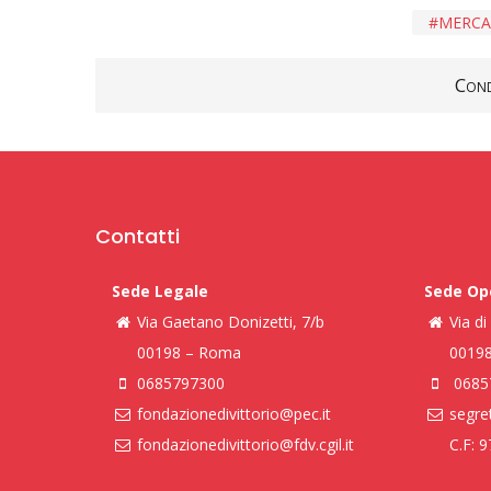
MERCA
Cond
Contatti
Sede Legale
Sede Op
Via Gaetano Donizetti, 7/b
Via d
00198 – Roma
0019
0685797300
0685
fondazionedivittorio@pec.it
segret
fondazionedivittorio@fdv.cgil.it
C.F: 