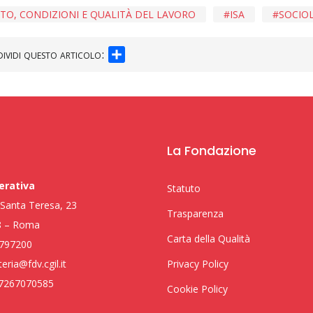
TO, CONDIZIONI E QUALITÀ DEL LAVORO
ISA
SOCIO
SHARE
ividi questo articolo:
La Fondazione
erativa
Statuto
i Santa Teresa, 23
Trasparenza
8 – Roma
Carta della Qualità
797200
eria@fdv.cgil.it
Privacy Policy
97267070585
Cookie Policy