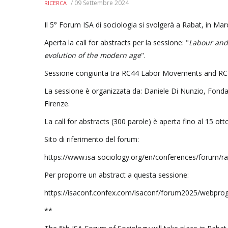
/
09 Settembre 2024
RICERCA
Il 5° Forum ISA di sociologia si svolgerà a Rabat, in Maro
Aperta la call for abstracts per la sessione: "
Labour and 
evolution of the modern age
".
Sessione congiunta tra RC44 Labor Movements and RC4
La sessione è organizzata da: Daniele Di Nunzio, Fonda
Firenze.
La call for abstracts (300 parole) è aperta fino al 15 ot
Sito di riferimento del forum:
https://www.isa-sociology.org/en/conferences/forum/r
Per proporre un abstract a questa sessione:
https://isaconf.confex.com/isaconf/forum2025/webpro
**