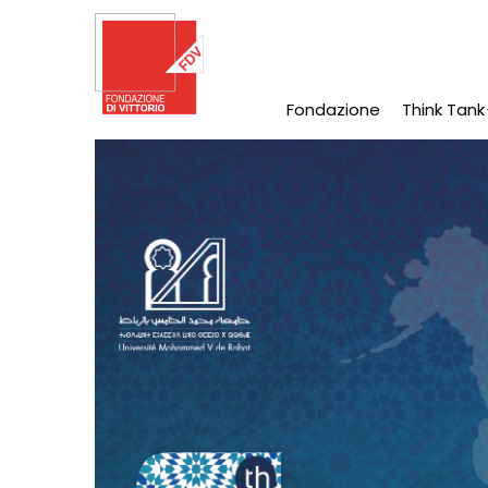
Salta
al
contenuto
principale
Fondazione
Think Tank
Main
Navigation