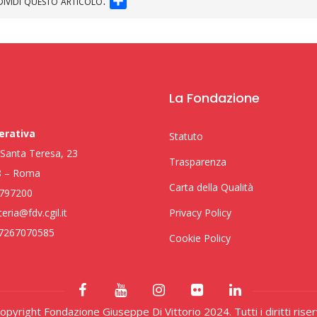
ividi questo articolo:
La Fondazione
erativa
Statuto
i Santa Teresa, 23
Trasparenza
8 – Roma
Carta della Qualità
797200
eria@fdv.cgil.it
Privacy Policy
97267070585
Cookie Policy
pyright Fondazione Giuseppe Di Vittorio 2024. Tutti i diritti riser