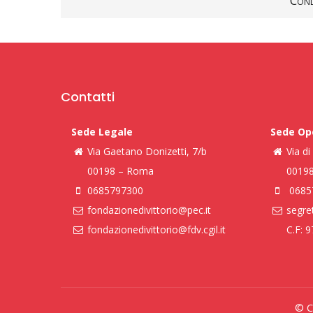
Cond
Contatti
Sede Legale
Sede Op
Via Gaetano Donizetti, 7/b
Via d
00198 – Roma
0019
0685797300
0685
fondazionedivittorio@pec.it
segret
fondazionedivittorio@fdv.cgil.it
C.F: 
© Co