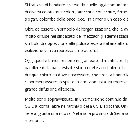
Si trattava di bandiere diverse da quelle oggi comunem
di diversi colori (multicolori), arricchite con scritte, fi
slogan, colombe della pace, ecc... In almeno un caso è a
Oltre ad essere un simbolo dell’organizzazione che le av
molto diffuse nel sindacato dei mezzadri (Federmezzadri
simbolo di opposizione alla politica estera italiana atlan
esibizione veniva repressa dalle autorità.
Oggi queste bandiere sono in gran parte dimenticate. Il p
bandiere della pace esistite siano quelle arcobaleno. L
dunque chiaro da dove nascessero, che eredità hanno lasci
rappresentassero lo spirito internazionalista. Numerose 
grande diffusione all’epoca.
Molte sono sopravvissute, in un’emersione continua da c
CGIL a Roma, altre nell’archivio della CGIL Toscana. U
ne è aggiunta una nuova. Nella sola provincia di Siena s
memoria”.