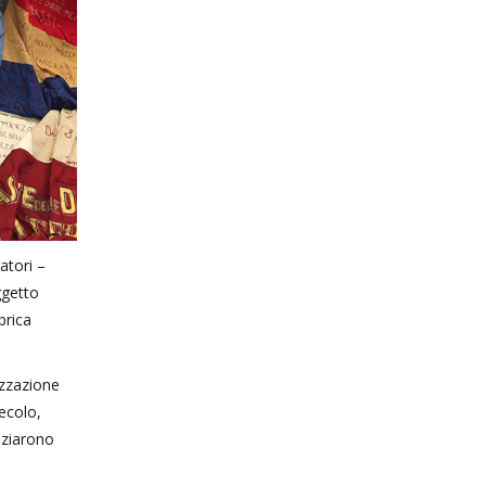
atori –
ggetto
brica
izzazione
secolo,
iziarono