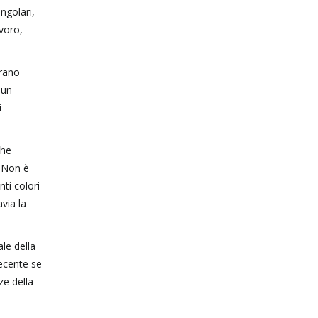
ngolari,
avoro,
Erano
 un
i
che
. Non è
ti colori
via la
le della
ecente se
ze della