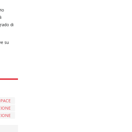
vio
i
grado di
ve su
PACE
ZIONE
ZIONE