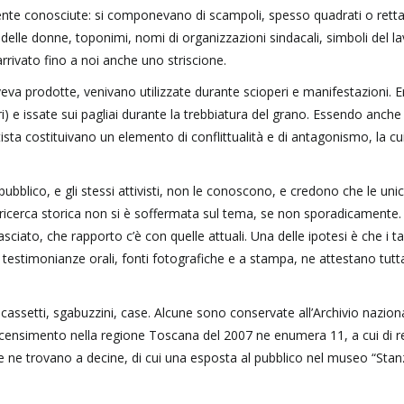
ente conosciute: si componevano di scampoli, spesso quadrati o retta
rme delle donne, toponimi, nomi di organizzazioni sindacali, simboli del l
rrivato fino a noi anche uno striscione.
eva prodotte, venivano utilizzate durante scioperi e manifestazioni. 
) e issate sui pagliai durante la trebbiatura del grano. Essendo anche
tista costituivano un elemento di conflittualità e di antagonismo, la cu
ubblico, e gli stessi attivisti, non le conoscono, e credono che le uni
a ricerca storica non si è soffermata sul tema, se non sporadicamente
ato, che rapporto c’è con quelle attuali. Una delle ipotesi è che i tan
testimonianze orali, fonti fotografiche e a stampa, ne attestano tutta
assetti, sgabuzzini, case. Alcune sono conservate all’Archivio naziona
n censimento nella regione Toscana del 2007 ne enumera 11, a cui di r
e ne trovano a decine, di cui una esposta al pubblico nel museo “Stan