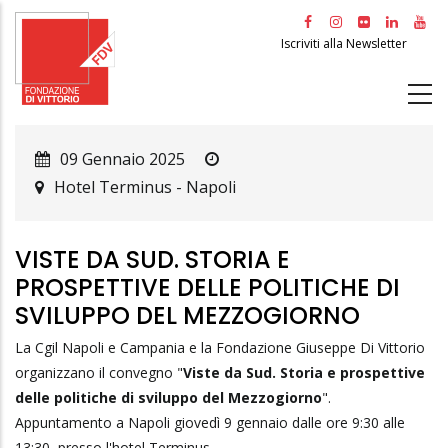
Salta
al
Iscriviti alla Newsletter
contenuto
principale
09 Gennaio 2025
Hotel Terminus
-
Napoli
VISTE DA SUD. STORIA E
PROSPETTIVE DELLE POLITICHE DI
SVILUPPO DEL MEZZOGIORNO
La Cgil Napoli e Campania e la Fondazione Giuseppe Di Vittorio
organizzano il convegno "
Viste da Sud. Storia e prospettive
delle politiche di sviluppo del Mezzogiorno
".
Appuntamento a Napoli giovedì 9 gennaio dalle ore 9:30 alle
13:30, presso l'hotel Terminus.